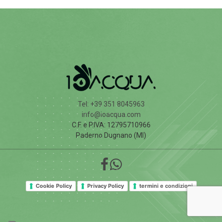
Tel: +39 351 8045963
info@ioacqua.com
C.F. e P.IVA: 12795710966
Paderno Dugnano (MI)
Cookie Policy
Privacy Policy
termini e condizioni