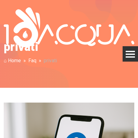
privati
⌂ Home
Faq
privati