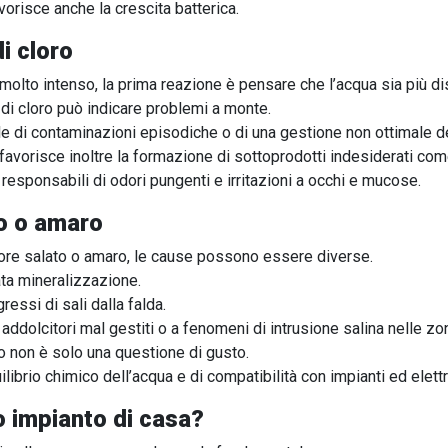
orisce anche la crescita batterica.
i cloro
 molto intenso, la prima reazione è pensare che l’acqua sia più dis
 di cloro può indicare problemi a monte.
e di contaminazioni episodiche o di una gestione non ottimale de
favorisce inoltre la formazione di sottoprodotti indesiderati co
esponsabili di odori pungenti e irritazioni a occhi e mucose.
o o amaro
ore salato o amaro, le cause possono essere diverse.
ata mineralizzazione.
essi di sali dalla falda.
ddolcitori mal gestiti o a fenomeni di intrusione salina nelle zo
 non è solo una questione di gusto.
librio chimico dell’acqua e di compatibilità con impianti ed elet
 impianto di casa?