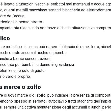
 legato a tubazioni vecchie, serbatoi mal mantenuti o acque agg
ivo, questi metalli macchiano sanitari, biancheria ed elettrodomest
ore dell’acqua.
icolosi in senso stretto.
impianto sta rilasciando sostanze e che la situazione va compres
lico
re metallico, la causa può essere il rilascio di rame, ferro, nichel
ecchi esiste ancora il rischio di piombo.
anche a basse concentrazioni.
ricoloso per bambini e donne in gravidanza.
oblema non è solo di gusto.
rio vero e proprio.
a marce o zolfo
re di uova marce o di zolfo, può indicare la presenza di composti
ngono spesso in serbatoi, autoclavi o tratti stagnanti dell’impia
i sempre una cattiva manutenzione degli accumuli o lunghi periodi