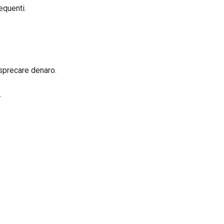
equenti.
 sprecare denaro.
.