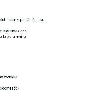
infettata e quindi più sicura.
lla disinfezione.
me le clorammine.
ne costiere.
trodomestici.