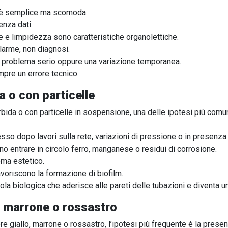
a è semplice ma scomoda.
nza dati.
e e limpidezza sono caratteristiche organolettiche.
larme, non diagnosi.
 problema serio oppure una variazione temporanea.
mpre un errore tecnico.
 o con particelle
bida o con particelle in sospensione, una delle ipotesi più comun
 dopo lavori sulla rete, variazioni di pressione o in presenza di
no entrare in circolo ferro, manganese o residui di corrosione.
ema estetico.
voriscono la formazione di biofilm.
cola biologica che aderisce alle pareti delle tubazioni e diventa un 
, marrone o rossastro
re giallo, marrone o rossastro, l’ipotesi più frequente è la pres