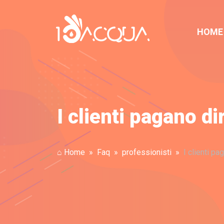
HOME
I clienti pagano d
⌂ Home
Faq
professionisti
I clienti p