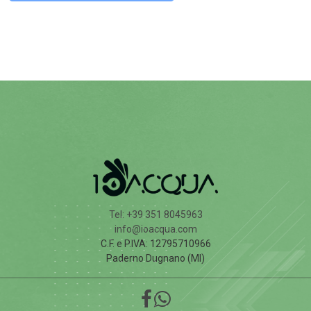
Tel: +39 351 8045963
info@ioacqua.com
C.F. e P.IVA: 12795710966
Paderno Dugnano (MI)