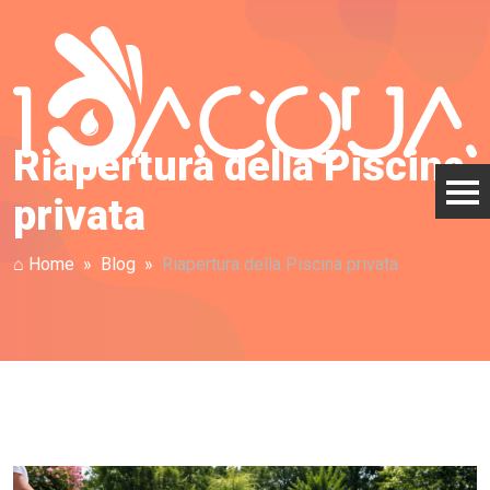
Riapertura della Piscina
privata
⌂ Home
Blog
Riapertura della Piscina privata