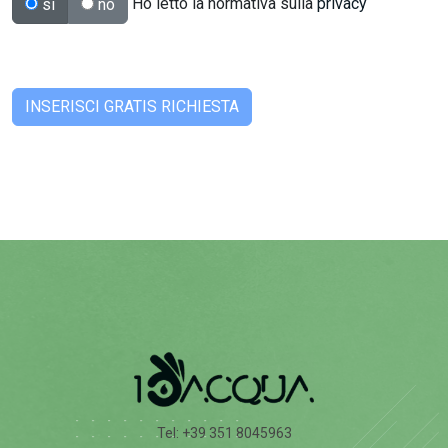
Ho letto la normativa sulla
privacy
si
no
Tel: +39 351 8045963