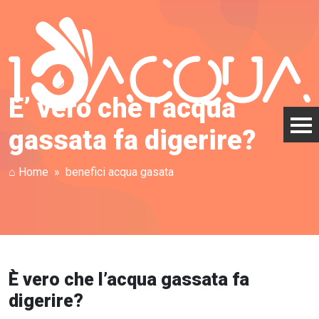
E’ vero che l’acqua
gassata fa digerire?
⌂ Home
benefici acqua gasata
È vero che l’acqua gassata fa
digerire?