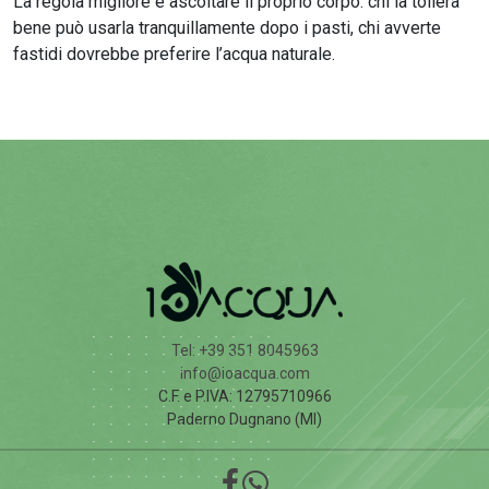
La regola migliore è ascoltare il proprio corpo: chi la tollera
bene può usarla tranquillamente dopo i pasti, chi avverte
fastidi dovrebbe preferire l’acqua naturale.
Tel: +39 351 8045963
info@ioacqua.com
C.F. e P.IVA: 12795710966
Paderno Dugnano (MI)