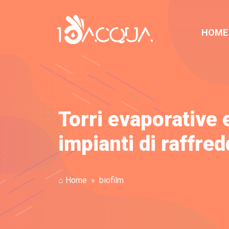
HOME
Torri evaporative e
impianti di raffr
⌂ Home
biofilm