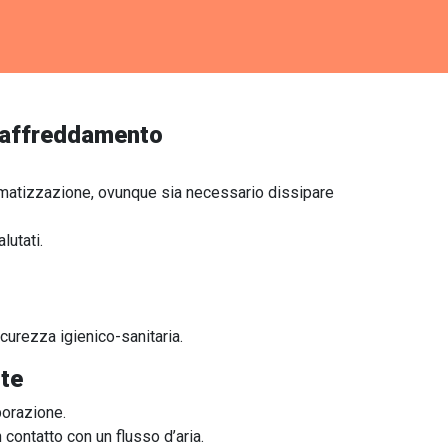
i raffreddamento
 climatizzazione, ovunque sia necessario dissipare
lutati.
sicurezza igienico-sanitaria.
rte
porazione.
 contatto con un flusso d’aria.