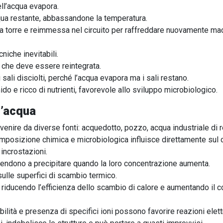
ll’acqua evapora.
qua restante, abbassandone la temperatura.
la torre e reimmessa nel circuito per raffreddare nuovamente macc
iche inevitabili.
, che deve essere reintegrata.
ali disciolti, perché l’acqua evapora ma i sali restano.
do e ricco di nutrienti, favorevole allo sviluppo microbiologico.
ll’acqua
rovenire da diverse fonti: acquedotto, pozzo, acqua industriale di
mposizione chimica e microbiologica influisce direttamente sul
incrostazioni.
o, tendono a precipitare quando la loro concentrazione aumenta.
sulle superfici di scambio termico.
, riducendo l’efficienza dello scambio di calore e aumentando il
lità e presenza di specifici ioni possono favorire reazioni elett