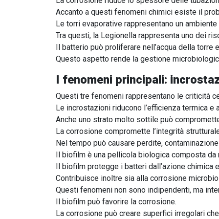
La corrosione riduce lo spessore delle tubazioni
Accanto a questi fenomeni chimici esiste il pro
Le torri evaporative rappresentano un ambiente id
Tra questi, la Legionella rappresenta uno dei risc
Il batterio può proliferare nell’acqua della torr
Questo aspetto rende la gestione microbiologi
I fenomeni principali: incrosta
Questi tre fenomeni rappresentano le criticità cen
Le incrostazioni riducono l’efficienza termica e
Anche uno strato molto sottile può comprometter
La corrosione compromette l’integrità strutturale
Nel tempo può causare perdite, contaminazione 
Il biofilm è una pellicola biologica composta da
Il biofilm protegge i batteri dall’azione chimica 
Contribuisce inoltre sia alla corrosione microbio
Questi fenomeni non sono indipendenti, ma inte
Il biofilm può favorire la corrosione.
La corrosione può creare superfici irregolari che 