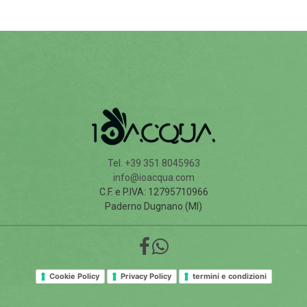
Tel: +39 351 8045963
info@ioacqua.com
C.F. e P.IVA: 12795710966
Paderno Dugnano (MI)
Cookie Policy
Privacy Policy
termini e condizioni