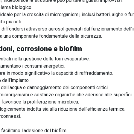
, indebolisce le strutture e può portare a guasti improvvisi.
blema biologico.
eale per la crescita di microrganismi, inclusi batteri, alghe e fu
hi più noti.
e e diffondersi attraverso aerosol generati dal funzionamento dell’
ca una componente fondamentale della sicurezza.
zioni, corrosione e biofilm
trali nella gestione delle torri evaporative.
 aumentano i consumi energetici.
e in modo significativo la capacità di raffreddamento.
 dell’impianto.
dell’acqua e danneggiamento dei componenti critici.
 microrganismi e sostanze organiche che aderisce alle superfici.
e favorisce la proliferazione microbica.
logicamente indotta sia alla riduzione dell’efficienza termica.
rconnessi.
facilitano l’adesione del biofilm.