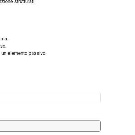
zione strutturati.
ema.
so.
i un elemento passivo.